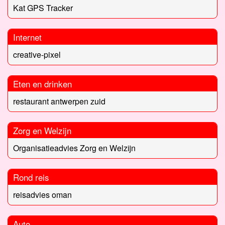
Kat GPS Tracker
Internet
creative-pixel
Eten en drinken
restaurant antwerpen zuid
Zorg en Welzijn
Organisatieadvies Zorg en Welzijn
Rond reis
reisadvies oman
Auto