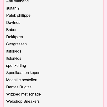
Anti blafband
sultan 9
Patek philippe
Davines
Babor
Deklijsten
Siergrassen
Itsforkids
Itsforkids
sportkorting
Speelkaarten kopen
Medaille bestellen
Dames Rugtas
Witgoed met schade
Webshop Sneakers