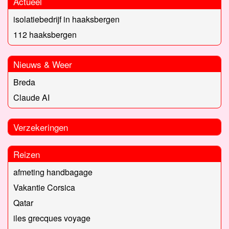
Actueel
isolatiebedrijf in haaksbergen
112 haaksbergen
Nieuws & Weer
Breda
Claude AI
Verzekeringen
Reizen
afmeting handbagage
Vakantie Corsica
Qatar
iles grecques voyage