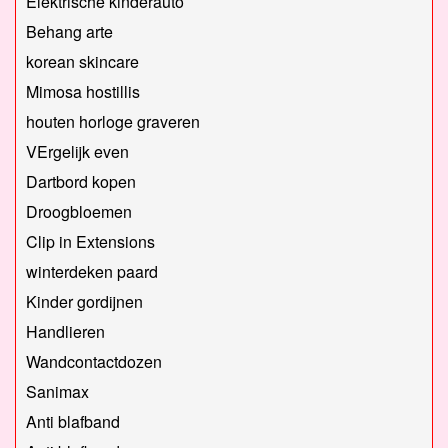
Elektrische kinderauto
Behang arte
korean skincare
Mimosa hostillis
houten horloge graveren
VErgelijk even
Dartbord kopen
Droogbloemen
Clip in Extensions
winterdeken paard
Kinder gordijnen
Handlieren
Wandcontactdozen
Sanimax
Anti blafband