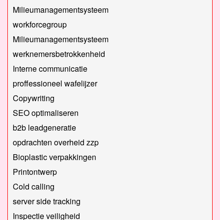
Milieumanagementsysteem
workforcegroup
Milieumanagementsysteem
werknemersbetrokkenheid
Interne communicatie
proffessioneel wafelijzer
Copywriting
SEO optimaliseren
b2b leadgeneratie
opdrachten overheid zzp
Bioplastic verpakkingen
Printontwerp
Cold calling
server side tracking
Inspectie veiligheid