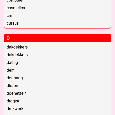
cosmetica
crm
cursus
D
dakdekkers
dakdekkers
dating
delft
denhaag
dieren
doehetzelf
drogist
drukwerk