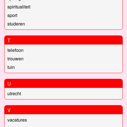
spiritualiteit
sport
studeren
T
telefoon
trouwen
tuin
U
utrecht
V
vacatures