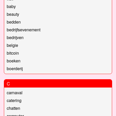
baby
beauty
bedden
bedrijfsevenement
bedrijven
belgie
bitcoin
boeken
boerderij
C
carnaval
catering
chatten
computer