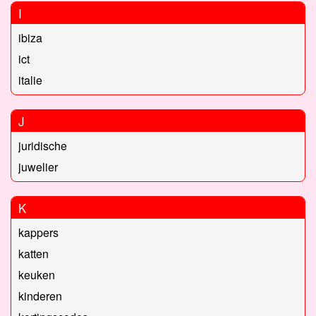
I
ibiza
ict
italie
J
juridische
juwelier
K
kappers
katten
keuken
kinderen