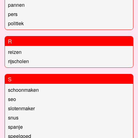
pannen
pers
politiek
R
reizen
rijscholen
S
schoonmaken
seo
slotenmaker
snus
spanje
speelgoed