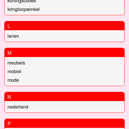
kortingscodes
kringloopwinkel
L
lenen
M
meubels
mobiel
mode
N
nederland
P