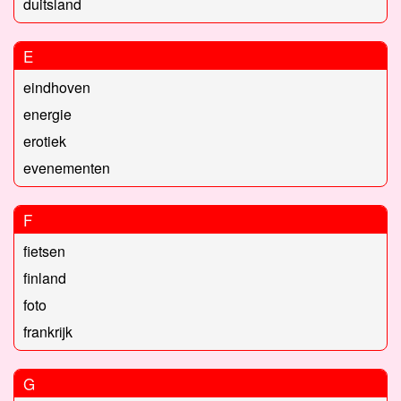
duitsland
E
eindhoven
energie
erotiek
evenementen
F
fietsen
finland
foto
frankrijk
G