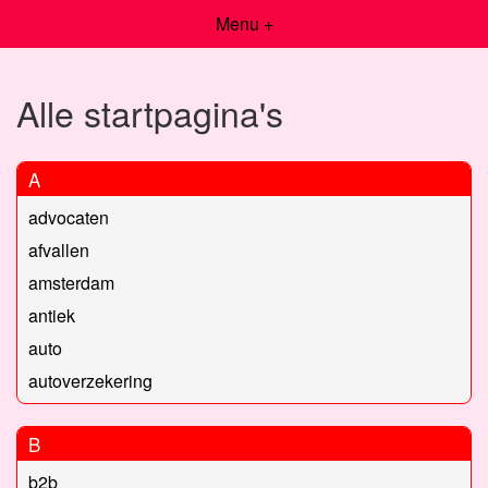
Menu +
Alle startpagina's
A
advocaten
afvallen
amsterdam
antiek
auto
autoverzekering
B
b2b