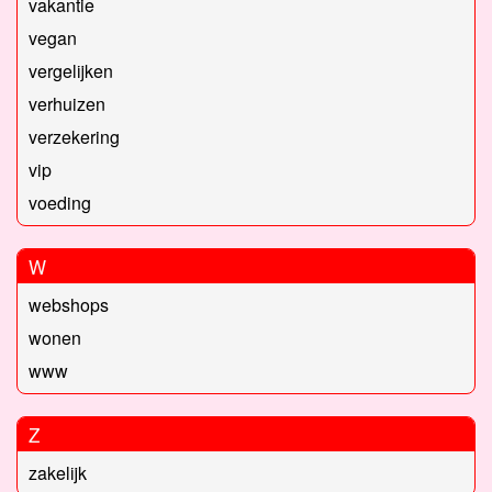
vakantie
vegan
vergelijken
verhuizen
verzekering
vip
voeding
W
webshops
wonen
www
Z
zakelijk